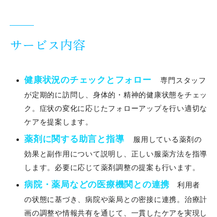
採用情報
訪問看護師の1日
サービス内容
スタッフインタビュー
健康状況のチェックとフォロー
専門スタッフ
レバウェル
が定期的に訪問し、身体的・精神的健康状態をチェッ
ク。症状の変化に応じたフォローアップを行い適切な
ケアを提案します。
PROFILE
薬剤に関する助言と指導
服用している薬剤の
効果と副作用について説明し、正しい服薬方法を指導
ACCESS
します。必要に応じて薬剤調整の提案も行います。
病院・薬局などの医療機関との連携
利用者
CONTACT
の状態に基づき、病院や薬局との密接に連携。治療計
画の調整や情報共有を通じて、一貫したケアを実現し